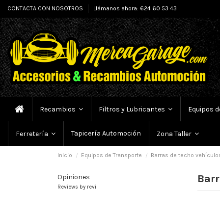
CONTACTA CON NOSOTROS
Llámanos ahora: 624 60 53 43
Recambios
Filtros y Lubricantes
Equipos d
Tapicería Automoción
Ferretería
Zona Taller
Inicio
Equipos de Transporte
Barras de techo vehículo
Barr
Opiniones
Reviews by
revi