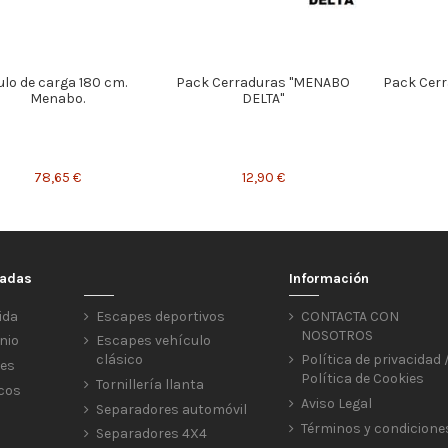
ulo de carga 180 cm.
Pack Cerraduras "MENABO
Pack Cer
Menabo.
DELTA"
78,65 €
12,90 €
cadas
Información
ida
Escapes deportivos
CONTACTA CON
NOSOTROS
nio
Escapes vehículo
clásico
Política de privacidad 
res
Política de Cookies
Tornillería llanta
icos
Aviso Legal
Separadores automóvil
Términos y condicione
Separadores 4X4