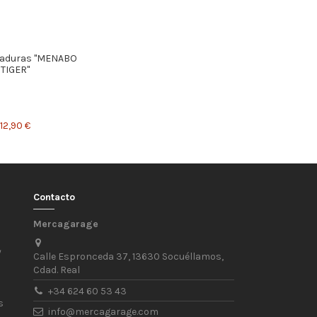
raduras "MENABO
TIGER"
12,90 €
Contacto
Mercagarage
/
Calle Espronceda 37, 13630 Socuéllamos,
Cdad. Real
+34 624 60 53 43
s
info@mercagarage.com