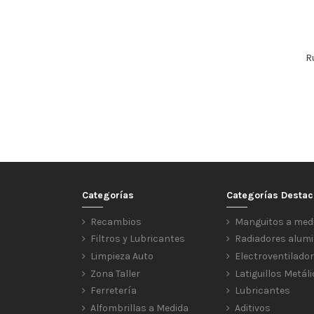
R
Categorías
Categorías Desta
Recambios
Manguitos a med
Filtros y Lubricantes
Radiadores alumi
Limpieza Auto
Electroventilado
Zona Taller
Latiguillos Metál
Ferretería
Lubricantes
Alfombrillas a Medida
Aditivos