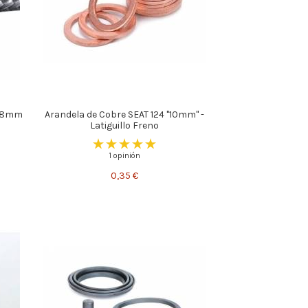
o 8mm
Arandela de Cobre SEAT 124 "10mm" -
Latiguillo Freno
1 opinión
0,35 €