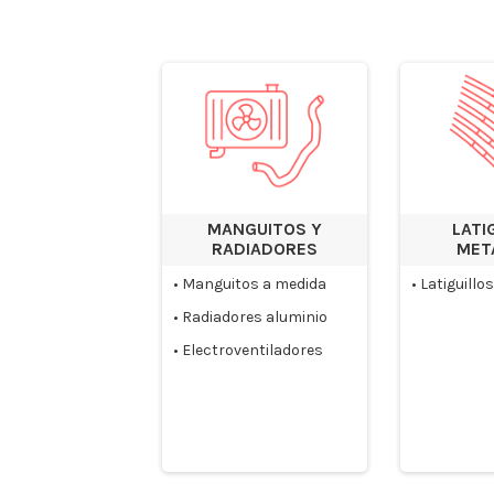
MANGUITOS Y
LATI
RADIADORES
MET
•
Manguitos a medida
•
Latiguillo
•
Radiadores aluminio
•
Electroventiladores