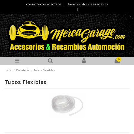
CONTACTA CON NOSOTROS
Llámanos ahora: 624 60 53 43
Select Language
▼
0
Inicio
Ferretería
Tubos Flexibles
Tubos Flexibles