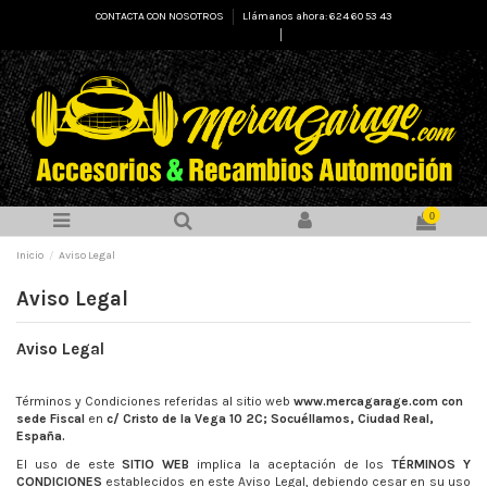
CONTACTA CON NOSOTROS
Llámanos ahora: 624 60 53 43
Select Language
▼
0
Inicio
Aviso Legal
Aviso Legal
Aviso Legal
Términos y Condiciones referidas al sitio web
www.mercagarage.com con
sede Fiscal
en
c/ Cristo de la Vega 10 2C; Socuéllamos, Ciudad Real,
España.
El uso de este
SITIO WEB
implica la aceptación de los
TÉRMINOS Y
CONDICIONES
establecidos en este Aviso Legal, debiendo cesar en su uso