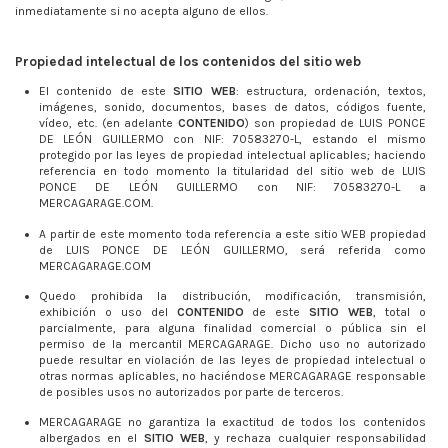
inmediatamente si no acepta alguno de ellos.
Propiedad intelectual de los contenidos del sitio web
El contenido de este
SITIO WEB
: estructura, ordenación, textos,
imágenes, sonido, documentos, bases de datos, códigos fuente,
vídeo, etc. (en adelante
CONTENIDO
) son propiedad de LUIS PONCE
DE LEÓN GUILLERMO
con NIF:
70583270-L
, estando el mismo
protegido por las leyes de propiedad intelectual aplicables; haciendo
referencia en todo momento la titularidad del sitio web de LUIS
PONCE DE LEÓN GUILLERMO
con NIF: 70583270-L a
MERCAGARAGE.COM.
A partir de este momento toda referencia a este sitio WEB propiedad
de LUIS PONCE DE LEÓN GUILLERMO, será referida como
MERCAGARAGE.COM
Quedo prohibida la distribución, modificación, transmisión,
exhibición o uso del
CONTENIDO
de este
SITIO WEB
, total o
parcialmente, para alguna finalidad comercial o pública sin el
permiso de la mercantil
MERCAGARAGE
. Dicho uso no autorizado
puede resultar en violación de las leyes de propiedad intelectual o
otras normas aplicables, no haciéndose
MERCAGARAGE
responsable
de posibles usos no autorizados por parte de terceros.
MERCAGARAGE
no garantiza la exactitud de todos los contenidos
albergados en el
SITIO
WEB
, y rechaza cualquier responsabilidad