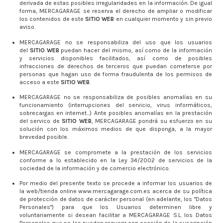
derivada de estas posibles irregularidades en la información. De igual
forma,
MERCAGARAGE
se reserva el derecho de ampliar o modificar
los contenidos de este
SITIO WEB
en cualquier momento y sin previo
aviso.
MERCAGARAGE
no se responsabiliza del uso que los usuarios
del
SITIO WEB
puedan hacer del mismo, así como de la información
y servicios disponibles facilitados, así como de posibles
infracciones de derechos de terceros que puedan cometerse por
personas que hagan uso de forma fraudulenta de los permisos de
acceso a este
SITIO WEB
.
MERCAGARAGE
no se responsabiliza de posibles anomalías en su
funcionamiento (interrupciones del servicio, virus informáticos,
sobrecargas en internet...) Ante posibles anomalías en la prestación
del servico de
SITIO WEB
, MERCAGARAGE
pondrá su esfuerzo en su
solución con los máximos medios de que disponga, a la mayor
brevedad posible.
MERCAGARAGE
se compromete a la prestación de los servicios
conforme a lo establecido en la Ley 34/2002 de servicios de la
sociedad de la información y de comercio electrónico.
Por medio del presente texto se procede a informar los usuarios de
la web/tienda online www.mercagarage.com.es acerca de su política
de protección de datos de carácter personal (en adelante, los "Datos
Personales") para que los Usuarios determinen libre y
voluntariamente si desean facilitar a MERCAGARAGE S.L. los Datos
Personales que se les puedan requerir con ocasión de la suscripción