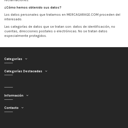
reclamaciones.
¿Cómo hemos obtenido sus datos?
Los datos personales que tratamos en MERCAGARAGE.COM proceden del
interesado.
Las categorías de datos que se tratan son: datos de identificación, nº
cuentas, direcciones postales o electrónicas. No se tratan datos
especialmente protegidos.
Categorías
Categorías Destacadas
Información
Contacto