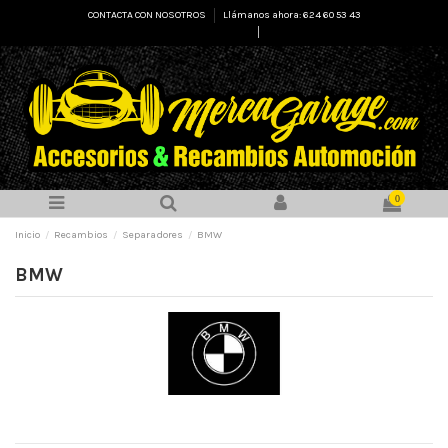
CONTACTA CON NOSOTROS
Llámanos ahora: 624 60 53 43
Select Language
▼
0
Inicio
Recambios
Separadores
BMW
BMW