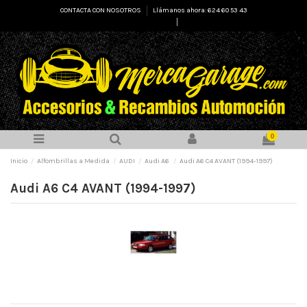
CONTACTA CON NOSOTROS
Llámanos ahora: 624 60 53 43
Select Language
▼
0
Inicio
Alfombrillas a Medida
AUDI
Audi A6
Audi A6 C4 AVANT (1994-1997)
Audi A6 C4 AVANT (1994-1997)