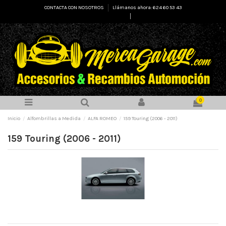
CONTACTA CON NOSOTROS
Llámanos ahora: 624 60 53 43
Select Language
▼
0
Inicio
Alfombrillas a Medida
ALFA ROMEO
159 Touring (2006 - 2011)
159 Touring (2006 - 2011)