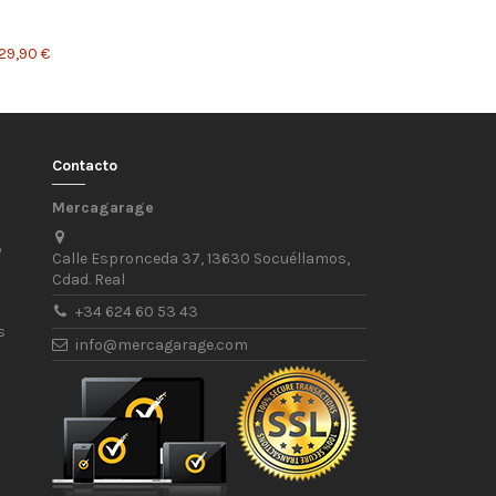
29,90 €
Contacto
Mercagarage
/
Calle Espronceda 37, 13630 Socuéllamos,
Cdad. Real
+34 624 60 53 43
s
info@mercagarage.com