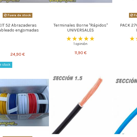
Fuera de stock
Fu
KIT 52 Abrazaderas
Terminales Borne "Rápidos"
PACK 27
ableado engomadas
UNIVERSALES
1 opinión
11,90 €
24,90 €
e stock