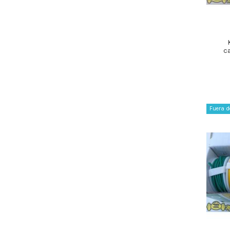
c
Fuera d