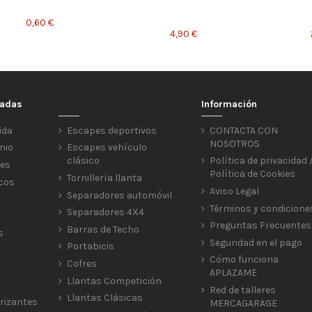
0,60 €
4,90 €
cadas
Información
ida
Escapes deportivos
CONTACTA CON
NOSOTROS
nio
Escapes vehículo
clásico
Política de privacidad 
res
Política de Cookies
Tornillería llanta
icos
Aviso Legal
Separadores automóvil
Términos y condicione
Separadores 4X4
Preguntas Frecuentes
Barras de Techo
s
Seguridad en el pago
Portabicis
Cómo funciona
Cofres
APLAZAME
Llantas Competición
Red de talleres
Llantas Clásicas
rizantes
MERCAGARAGE