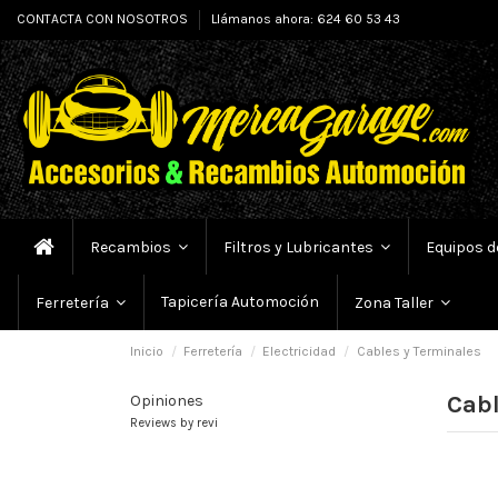
CONTACTA CON NOSOTROS
Llámanos ahora: 624 60 53 43
Recambios
Filtros y Lubricantes
Equipos d
Tapicería Automoción
Ferretería
Zona Taller
Inicio
Ferretería
Electricidad
Cables y Terminales
Cabl
Opiniones
Reviews by
revi