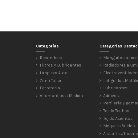
Categorías
Categorías Desta
Recambios
Manguitos a med
Filtros y Lubricantes
Radiadores alumi
Limpieza Auto
Electroventilado
Zona Taller
Latiguillos Metál
Ferretería
Lubricantes
Alfombrillas a Medida
Aditivos
Perfilería y goma
Tejido Techos
Tejido Asientos
Moqueta Suelos
Aislantes/Insono