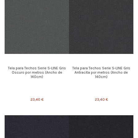
Tela para Techos Serie S-LINE Gris
Tela para Techos Serie S-LINE Gris
Oscuro por metros (Ancho de
Antracita por metros (Ancho de
140cm)
140cm)
23,40 €
23,40 €