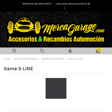
CONTACTA CON NOSOTROS
Llámanos ahora: 624 60 53 43
Select Language
▼
0
Inicio
Tapicería Automoción
Tejidos para Techos
Gama S-LINE
Gama S-LINE