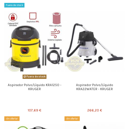
Fuera de stock
Fuera de stock
Aspirador Polvo/Líquido KRA1250 -
Aspirador Polvo/Líquido
KRUGER
KRA22WATER - KRUGER
107,69 €
266,20 €
¡En oferta!
¡En oferta!