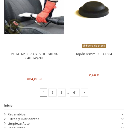
Fuera de stock
LIMPIATAPICERIAS PROFESIONAL
Tapón 12mm - SEAT 124
2.400W/78L
2,46 €
824,00 €
1
2
3
…
61
Inicio
Recambios
Filtros y Lubricantes
Limpieza Auto