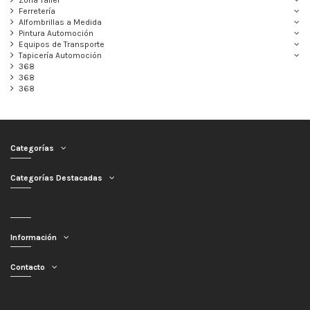
Zona Taller
Ferretería
Alfombrillas a Medida
Pintura Automoción
Equipos de Transporte
Tapicería Automoción
368
368
368
Categorías
Categorías Destacadas
Información
Contacto