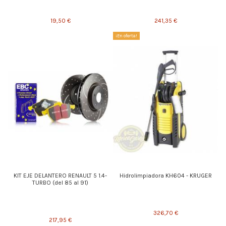
19,50 €
241,35 €
¡En oferta!
KIT EJE DELANTERO RENAULT 5 1.4-
Hidrolimpiadora KH604 - KRUGER
TURBO (del 85 al 91)
326,70 €
217,95 €