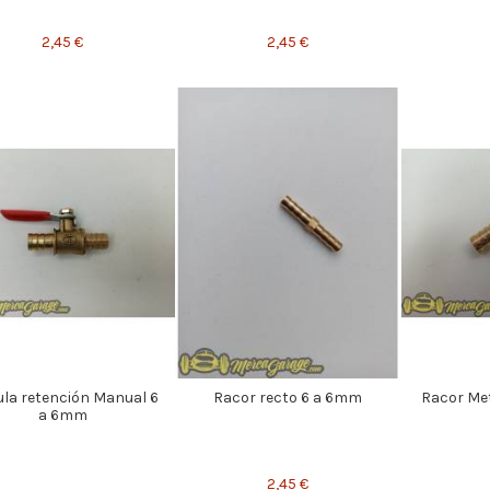
2,45 €
2,45 €
ula retención Manual 6
Racor recto 6 a 6mm
Racor Me
a 6mm
2,45 €