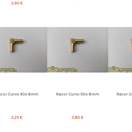
2,90 €
cor Curvo 90º 6mm
Racor Curvo 90º 8mm
Racor C
2,25 €
2,80 €