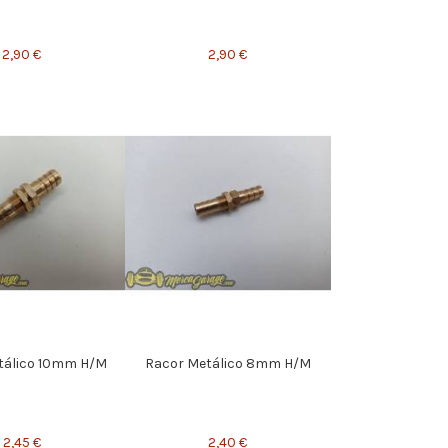
2,90 €
2,90 €
tálico 10mm H/M
Racor Metálico 8mm H/M
2,45 €
2,40 €