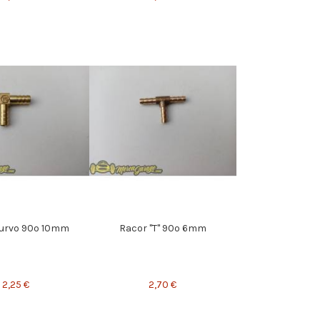
urvo 90º 10mm
Racor "T" 90º 6mm
2,25 €
2,70 €