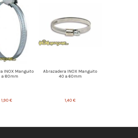
a INOX Manguito
Abrazadera INOX Manguito
0 a 80mm
40 a 60mm
1,90 €
1,40 €