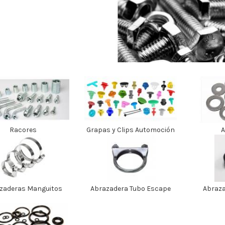
Racores
Grapas y Clips Automoción
A
zaderas Manguitos
Abrazadera Tubo Escape
Abraza