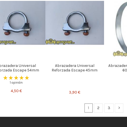
brazadera Universal
Abrazadera Universal
Abrazader
orzada Escape 54mm
Reforzada Escape 45mm
6
1 opinión
4,50 €
3,90 €
1
2
3