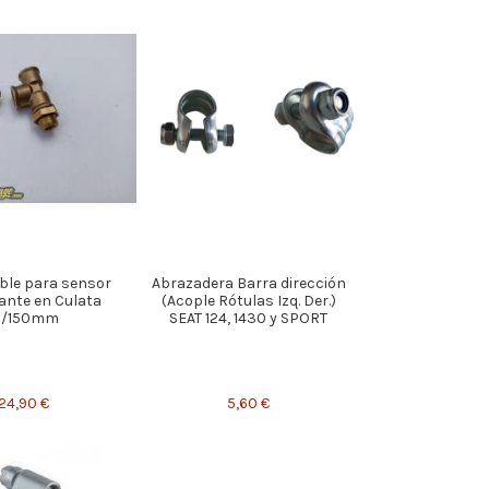
ble para sensor
Abrazadera Barra dirección
rante en Culata
(Acople Rótulas Izq. Der.)
6/150mm
SEAT 124, 1430 y SPORT
24,90 €
5,60 €