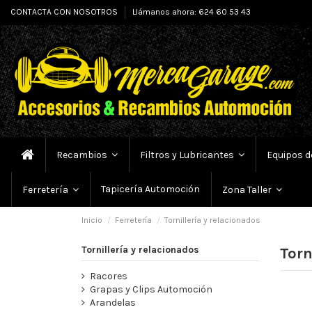
CONTACTA CON NOSOTROS
Llámanos ahora: 624 60 53 43
Recambios
Filtros y Lubricantes
Equipos d
Tapicería Automoción
Ferretería
Zona Taller
Inicio
Ferretería
Tornillería y relacionados
Tornillería y relacionados
Torn
Racores
Grapas y Clips Automoción
Arandelas