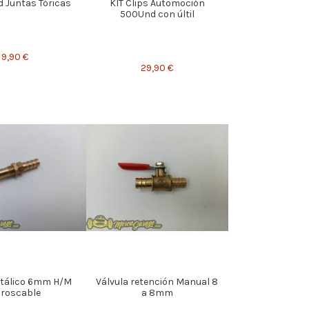
d Juntas Tóricas
KIT Clips Automoción
500Und con últil
9,90 €
29,90 €
tálico 6mm H/M
Válvula retención Manual 8
roscable
a 8mm