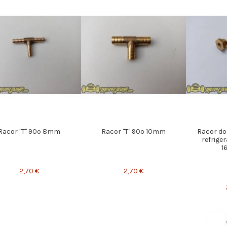
Racor "T" 90º 8mm
Racor "T" 90º 10mm
Racor do
refrige
1
2,70 €
2,70 €