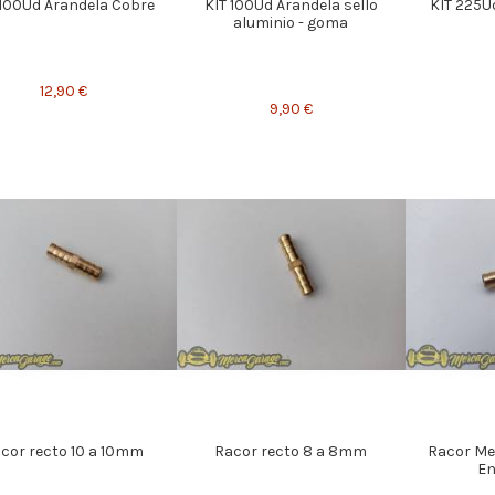
 100Ud Arandela Cobre
KIT 100Ud Arandela sello
KIT 225U
aluminio - goma
12,90 €
9,90 €
cor recto 10 a 10mm
Racor recto 8 a 8mm
Racor Me
En