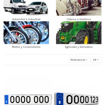
Automóvil e Industrial
Clásico e Histórico
Motos y Ciclomotores
Agrícolas y Derivados
Relevancia
24