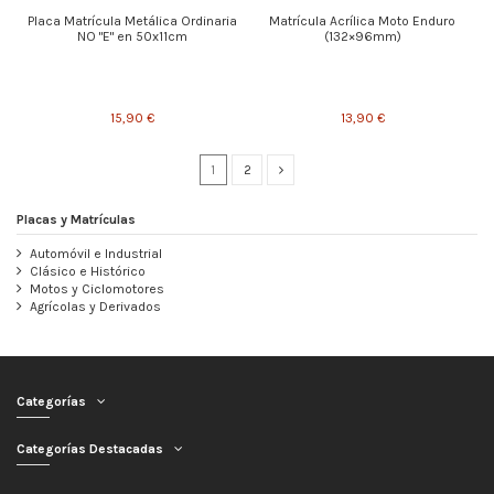
Placa Matrícula Metálica Ordinaria
Matrícula Acrílica Moto Enduro
NO "E" en 50x11cm
(132×96mm)
15,90 €
13,90 €
1
2
Placas y Matrículas
Automóvil e Industrial
Clásico e Histórico
Motos y Ciclomotores
Agrícolas y Derivados
Categorías
Categorías Destacadas