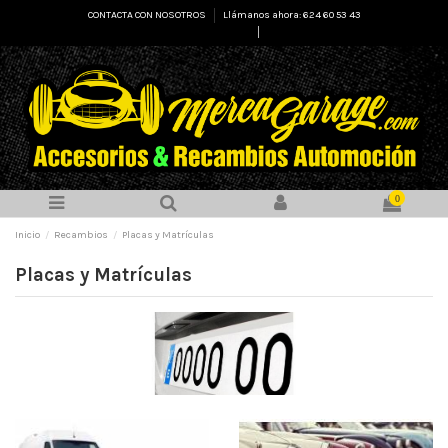
CONTACTA CON NOSOTROS
Llámanos ahora: 624 60 53 43
Select Language
▼
0
Inicio
Recambios
Placas y Matrículas
Placas y Matrículas