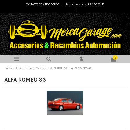
CONTACTA CON NOSOTROS
Llámanos ahora: 624 60 53 43
Select Language
▼
0
Inicio
Alfombrillas a Medida
ALFA ROMEO
ALFA ROMEO 33
ALFA ROMEO 33