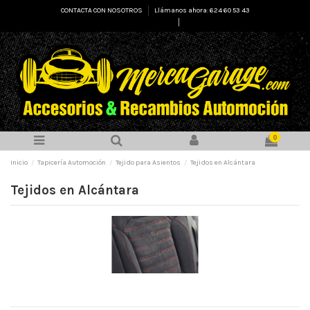
CONTACTA CON NOSOTROS
Llámanos ahora: 624 60 53 43
Select Language
▼
0
Inicio
Tapicería Automoción
Tejido para Asientos
Tejidos en Alcántara
Tejidos en Alcántara