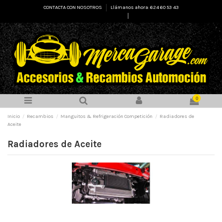
CONTACTA CON NOSOTROS
Llámanos ahora: 624 60 53 43
Select Language
▼
0
Inicio
Recambios
Manguitos & Refrigeración Competición
Radiadores de
Aceite
Radiadores de Aceite