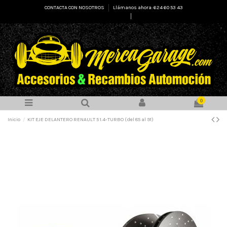
CONTACTA CON NOSOTROS
Llámanos ahora: 624 60 53 43
Select Language
▼
0
Inicio
KIT EJE DELANTERO RENAULT 5 1.4-TURBO (del 85 al 91)