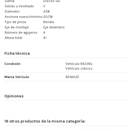
Gama
Discos GD
Sólido o Ventilado
V
Diámetro
238
Anchura nuevo/mínimo
20/18
Tipo de pinza
Bendix
Eje de montaje
Eje delantero
Número de agujeros
4
Altura total
41
Ficha técnica
Condición
Vehículo RACING
Vehículo clásico
Marca Vehículo
RENAULT
Opiniones
16 otros productos de la misma categoría: