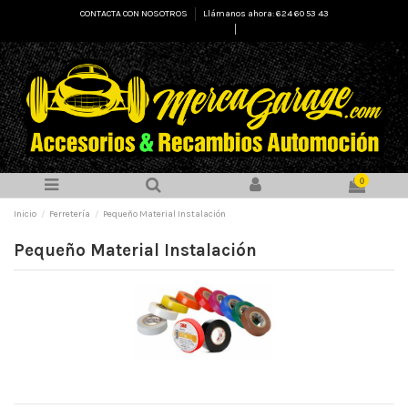
CONTACTA CON NOSOTROS
Llámanos ahora: 624 60 53 43
Select Language
▼
0
Inicio
Ferretería
Pequeño Material Instalación
Pequeño Material Instalación