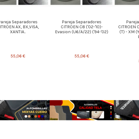
Pareja Separadores
Pareja Separadores
Parej
ITROEN AX, BX,VISA,
CITROEN C8 ('02-'10)-
CITROEN C5
XANTIA..
Evasion (U6/A/22) ('94-'02)
(T) - XM (
55,06 €
55,06 €