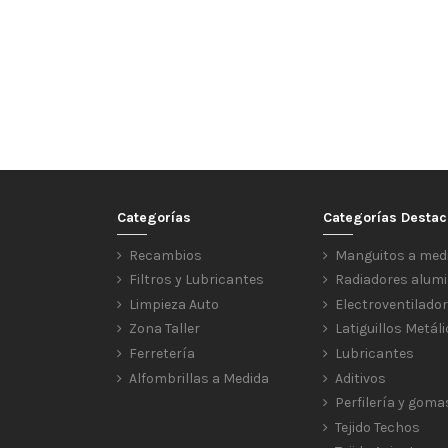
Categorías
Categorías Desta
Recambios
Manguitos a med
Filtros y Lubricantes
Radiadores alumi
Limpieza Auto
Electroventilado
Zona Taller
Latiguillos Metál
Ferretería
Lubricantes
Alfombrillas a Medida
Aditivos
Perfilería y goma
Tejido Techos