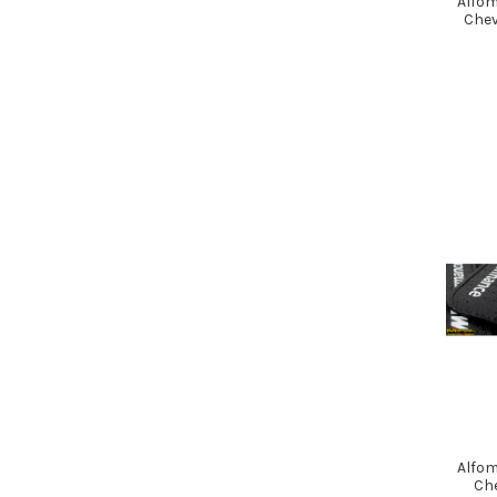
Alfom
Chev
Alfom
Che