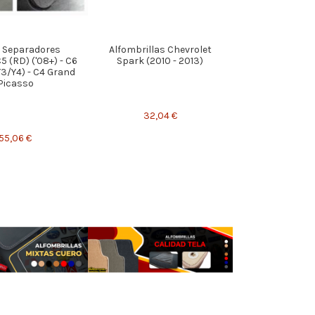
a Separadores
Alfombrillas Chevrolet
 (RD) ('08+) - C6
Spark (2010 - 2013)
Y3/Y4) - C4 Grand
Picasso
32,04 €
55,06 €