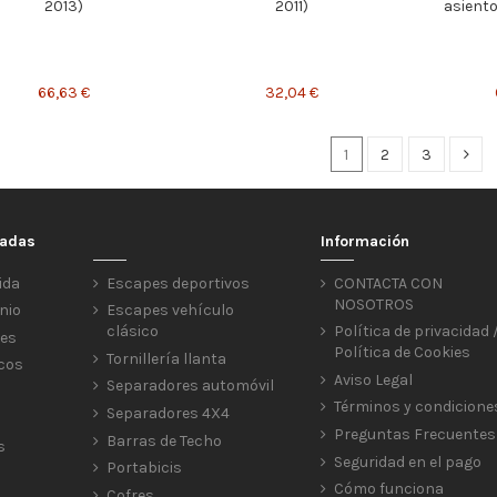
2013)
2011)
asiento
66,63 €
32,04 €
1
2
3
cadas
Información
ida
Escapes deportivos
CONTACTA CON
NOSOTROS
nio
Escapes vehículo
clásico
Política de privacidad 
res
Política de Cookies
Tornillería llanta
icos
Aviso Legal
Separadores automóvil
Términos y condicione
Separadores 4X4
Preguntas Frecuentes
Barras de Techo
s
Seguridad en el pago
Portabicis
Cómo funciona
Cofres