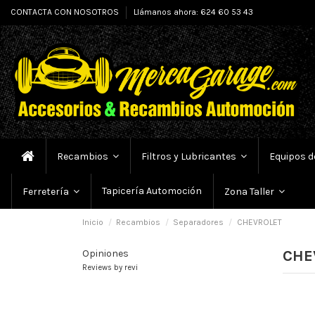
CONTACTA CON NOSOTROS
Llámanos ahora: 624 60 53 43
Recambios
Filtros y Lubricantes
Equipos d
Tapicería Automoción
Ferretería
Zona Taller
Inicio
Recambios
Separadores
CHEVROLET
CHE
Opiniones
Reviews by
revi