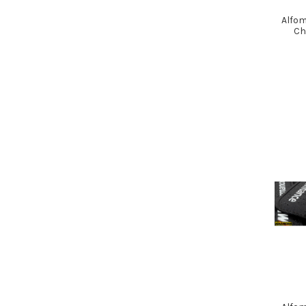
Alfom
Ch