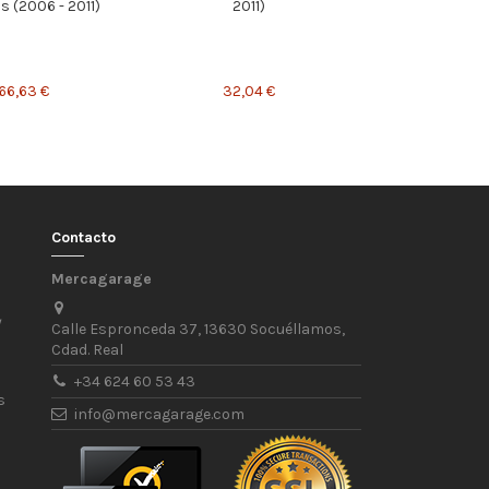
s (2006 - 2011)
2011)
66,63 €
32,04 €
Contacto
Mercagarage
/
Calle Espronceda 37, 13630 Socuéllamos,
Cdad. Real
+34 624 60 53 43
s
info@mercagarage.com