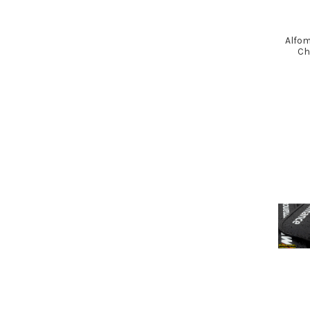
Alfom
Ch