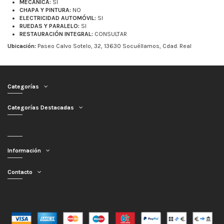
MECÁNICA:
SI
CHAPA Y PINTURA:
NO
ELECTRICIDAD AUTOMÓVIL:
SI
RUEDAS Y PARALELO:
SI
RESTAURACIÓN INTEGRAL:
CONSULTAR
Ubicación:
Paseo Calvo Sotelo, 32, 13630 Socuéllamos, Cdad. Real
Categorías
Categorías Destacadas
Información
Contacto