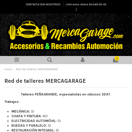
CONTACTA CON NOSOTROS
Llámanos ahora: 624 60 53 43
Select Language
▼
0
Inicio
Red de talleres MERCAGARAGE
Red de talleres MERCAGARAGE
Talleres PEÑAGRANDE, especialistas en clásicos SEAT.
Trabajos:
MECÁNICA:
SI
CHAPA Y PINTURA:
NO
ELECTRICIDAD AUTOMÓVIL:
SI
RUEDAS Y PARALELO:
SI
RESTAURACIÓN INTEGRAL:
SI