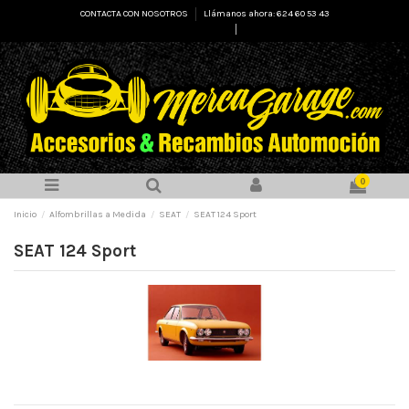
CONTACTA CON NOSOTROS
Llámanos ahora: 624 60 53 43
Select Language
▼
0
Inicio
Alfombrillas a Medida
SEAT
SEAT 124 Sport
SEAT 124 Sport