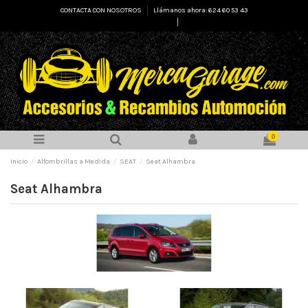
CONTACTA CON NOSOTROS
Llámanos ahora: 624 60 53 43
Select Language
▼
0
Inicio
Alfombrillas a Medida
SEAT
Seat Alhambra
Seat Alhambra