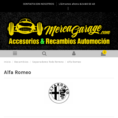
CONTACTA CON NOSOTROS
Llámanos ahora: 624 60 53 43
Select Language
▼
0
Inicio
Recambios
Separadores Todo Terreno
Alfa Romeo
Alfa Romeo