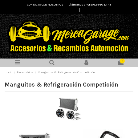
CONTACTA CON NOSOTROS
Llámanos ahora: 624 60 53 43
Select Language
▼
0
Inicio
Recambios
Manguitos & Refrigeración Competición
Manguitos & Refrigeración Competición