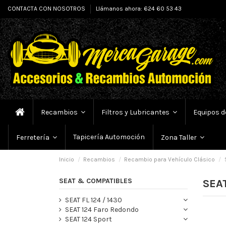
CONTACTA CON NOSOTROS
Llámanos ahora: 624 60 53 43
Recambios
Filtros y Lubricantes
Equipos d
Tapicería Automoción
Ferretería
Zona Taller
Inicio
Recambios
Recambio para Vehículo Clásico
SEAT & COMPATIBLES
SEA
SEAT FL 124 / 1430
SEAT 124 Faro Redondo
SEAT 124 Sport