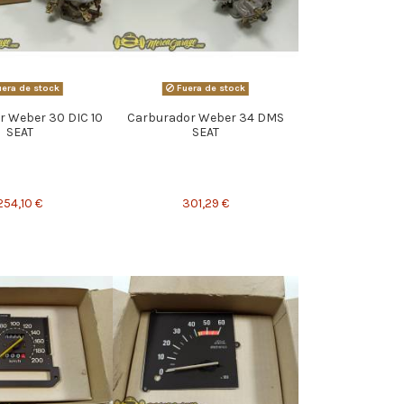
era de stock
Fuera de stock
r Weber 30 DIC 10
Carburador Weber 34 DMS
SEAT
SEAT
254,10 €
301,29 €