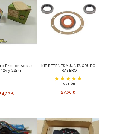
o Presión Aceite
KIT RETENES Y JUNTA GRUPO
a 12v y 52mm
TRASERO
1 opinión
27,90 €
54,33 €