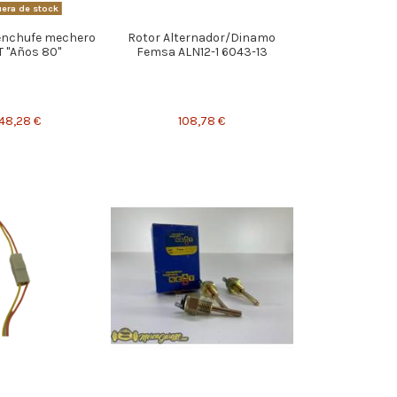
era de stock
 enchufe mechero
Rotor Alternador/Dinamo
T "Años 80"
Femsa ALN12-1 6043-13
48,28 €
108,78 €