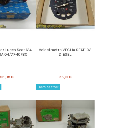
r Luces Seat 124
Velocímetro VEGLIA SEAT 132
SA 04/77-10/80
DIESEL
156,09 €
36,18 €
Fuera de stock