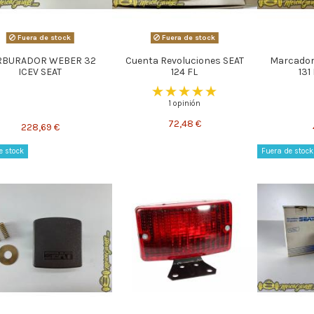
Fuera de stock
Fuera de stock
RBURADOR WEBER 32
Cuenta Revoluciones SEAT
Marcador
ICEV SEAT
124 FL
131
1 opinión
72,48 €
228,69 €
e stock
Fuera de stock