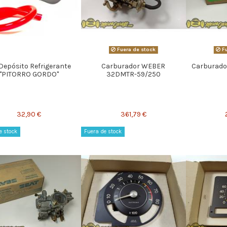
Fuera de stock
Fu
 Depósito Refrigerante
Carburador WEBER
Carburado
"PITORRO GORDO"
32DMTR-59/250
32,90 €
361,79 €
e stock
Fuera de stock