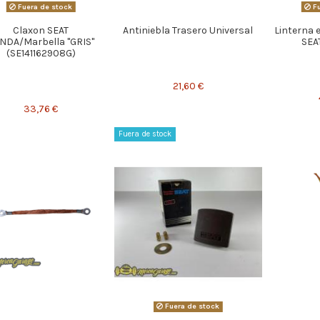
Fuera de stock
Fu
Claxon SEAT
Antiniebla Trasero Universal
Linterna
NDA/Marbella "GRIS"
SEA
(SE141162908G)
21,60 €
33,76 €
Fuera de stock
Fuera de stock