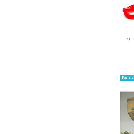
KIT
Fuera d