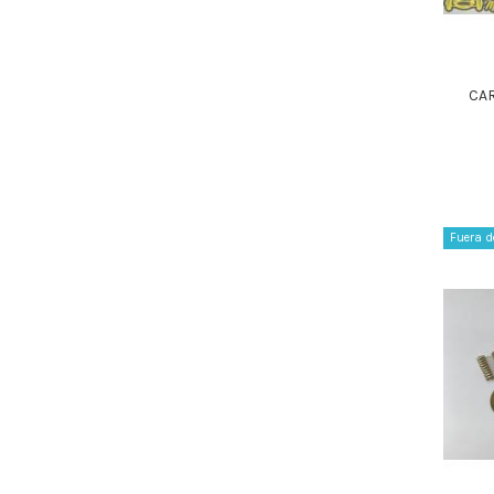
CA
Fuera d