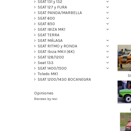
SEAT 131 y 132
SEAT 127 y FURA
SEAT PANDA/MARBELLA
SEAT 600
SEAT 850
SEAT IBIZA MK1
SEAT TERRA
SEAT MÁLAGA
SEAT RITMO y RONDA
SEAT Ibiza MKII (6K)
SEAT 128/1200
Seat 133
SEAT 1400/1500
Toledo MK1
S
SEAT 1200/1430 BOCANEGRA
Opiniones
Reviews by
revi