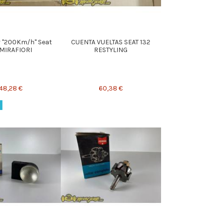
 "200Km/h" Seat
CUENTA VUELTAS SEAT 132
 MIRAFIORI
RESTYLING
48,28 €
60,38 €