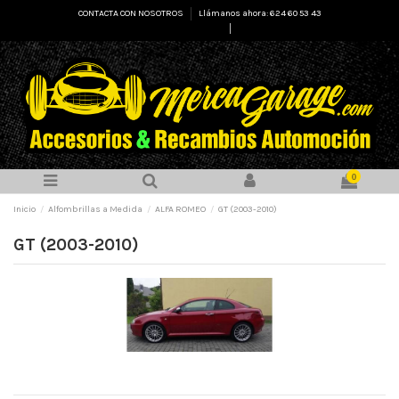
CONTACTA CON NOSOTROS
Llámanos ahora: 624 60 53 43
Select Language
▼
0
Inicio
Alfombrillas a Medida
ALFA ROMEO
GT (2003-2010)
GT (2003-2010)