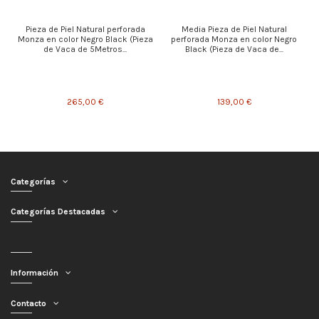
Pieza de Piel Natural perforada
Media Pieza de Piel Natural
Monza en color Negro Black (Pieza
perforada Monza en color Negro
de Vaca de 5Metros...
Black (Pieza de Vaca de...
265,00 €
139,00 €
Categorías
Categorías Destacadas
Información
Contacto