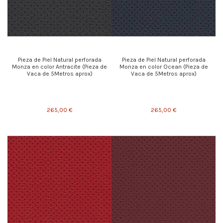
Pieza de Piel Natural perforada
Pieza de Piel Natural perforada
Monza en color Antracite (Pieza de
Monza en color Ocean (Pieza de
Vaca de 5Metros aprox)
Vaca de 5Metros aprox)
265,00 €
265,00 €