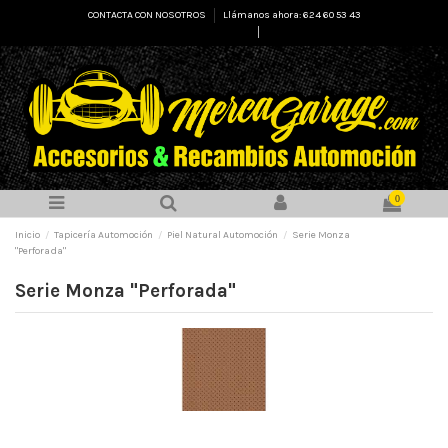
CONTACTA CON NOSOTROS
Llámanos ahora: 624 60 53 43
Select Language
▼
0
Inicio
Tapicería Automoción
Piel Natural Automoción
Serie Monza
"Perforada"
Serie Monza "Perforada"