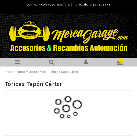
CONTACTA CON NOSOTROS
Llámanos ahora: 624 60 53 43
Select Language
▼
0
Inicio
Filtros y Lubricantes
Tóricas Tapón Cárter
Tóricas Tapón Cárter