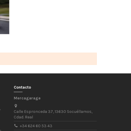
Contacto
Mercagarage
/
Calle Espronceda 37, 13630 Socuéllamos,
Cdad. Real
+34 624 60 53 43
s