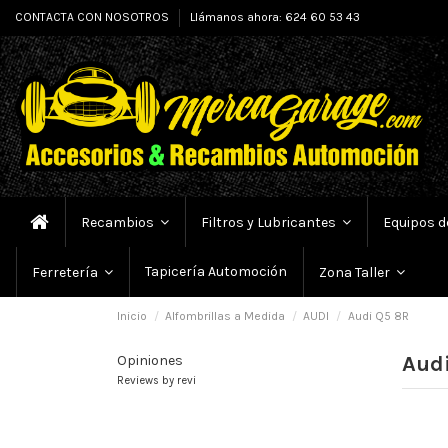
CONTACTA CON NOSOTROS
Llámanos ahora: 624 60 53 43
Recambios
Filtros y Lubricantes
Equipos d
Tapicería Automoción
Ferretería
Zona Taller
Inicio
Alfombrillas a Medida
AUDI
Audi Q5 8R
Aud
Opiniones
Reviews by
revi