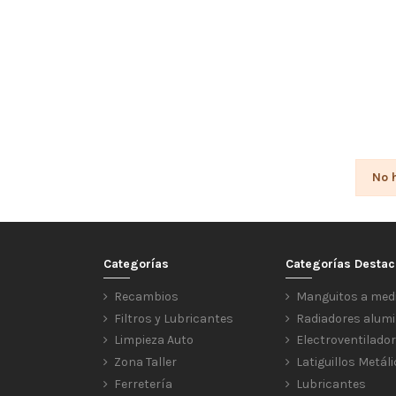
No 
Categorías
Categorías Desta
Recambios
Manguitos a med
Filtros y Lubricantes
Radiadores alumi
Limpieza Auto
Electroventilado
Zona Taller
Latiguillos Metál
Ferretería
Lubricantes