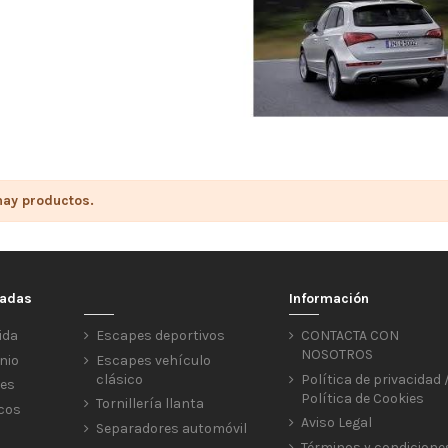
hay productos.
cadas
Información
ida
Escapes deportivos
CONTACTA CON
NOSOTROS
nio
Escapes vehículo
clásico
Política de privacidad 
res
Política de Cookies
Tornillería llanta
icos
Aviso Legal
Separadores automóvil
Términos y condicione