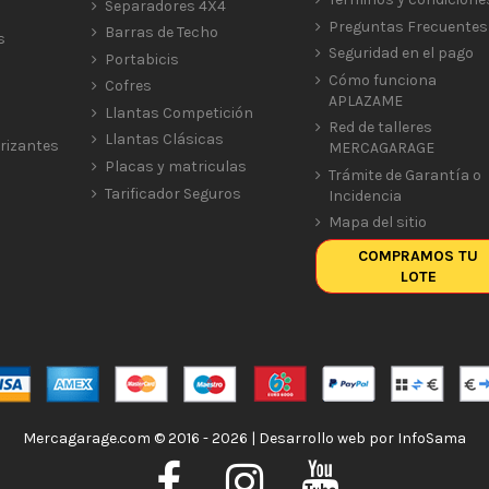
Separadores 4X4
Preguntas Frecuentes
Barras de Techo
s
Seguridad en el pago
Portabicis
Cómo funciona
Cofres
APLAZAME
Llantas Competición
Red de talleres
Llantas Clásicas
rizantes
MERCAGARAGE
Placas y matriculas
Trámite de Garantía o
Tarificador Seguros
Incidencia
Mapa del sitio
COMPRAMOS TU
LOTE
Mercagarage.com © 2016 - 2026 | Desarrollo web por
InfoSama