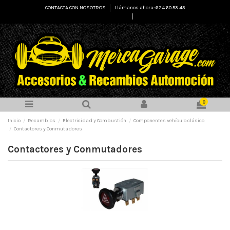
CONTACTA CON NOSOTROS
Llámanos ahora: 624 60 53 43
Select Language
▼
0
Inicio
Recambios
Electricidad y Combustión
Componentes vehículo clásico
Contactores y Conmutadores
Contactores y Conmutadores