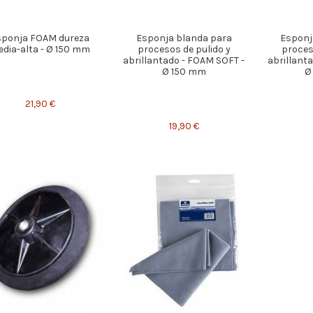
sponja FOAM dureza
Esponja blanda para
Esponj
dia-alta - Ø 150 mm
procesos de pulido y
proces
abrillantado - FOAM SOFT -
abrillant
Ø 150 mm
Ø
21,90 €
19,90 €