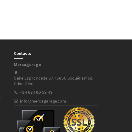
Contacto
Mercagarage
/
Calle Espronceda 37, 13630 Socuéllamos,
Cdad. Real
+34 624 60 53 43
s
info@mercagarage.com