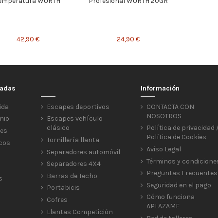
emperatura WURTH
Profesional WURTH 20GR
42,90 €
24,90 €
cadas
Información
ida
Escapes deportivos
CONTACTA CON
NOSOTROS
nio
Escapes vehículo
clásico
Política de privacidad 
res
Política de Cookies
Tornillería llanta
icos
Aviso Legal
Separadores automóvil
Términos y condicione
Separadores 4X4
Preguntas Frecuentes
Barras de Techo
s
Seguridad en el pago
Portabicis
Cómo funciona
Cofres
APLAZAME
Llantas Competición