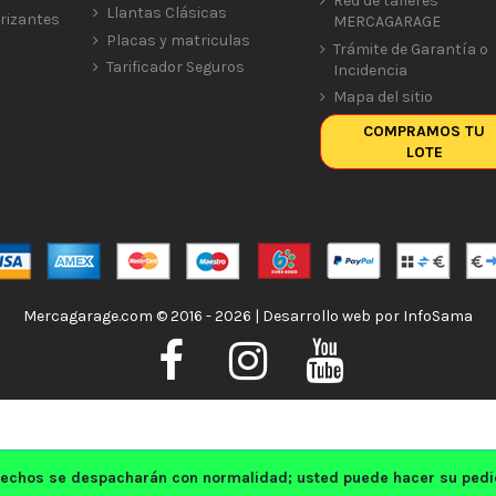
Red de talleres
Llantas Clásicas
rizantes
MERCAGARAGE
Placas y matriculas
Trámite de Garantía o
Tarificador Seguros
Incidencia
Mapa del sitio
COMPRAMOS TU
LOTE
Mercagarage.com © 2016 - 2026 | Desarrollo web por
InfoSama
echos se despacharán con normalidad; usted puede hacer su pedido