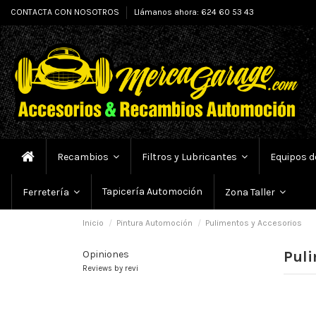
CONTACTA CON NOSOTROS
Llámanos ahora: 624 60 53 43
Recambios
Filtros y Lubricantes
Equipos d
Tapicería Automoción
Ferretería
Zona Taller
Inicio
Pintura Automoción
Pulimentos y Accesorios
Puli
Opiniones
Reviews by
revi