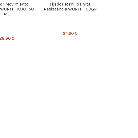
or Movimiento
Fijador Tornillos Alta
l WURTH ROJO- 50
Resistencia WURTH - 50GR
ML
24,90 €
28,90 €