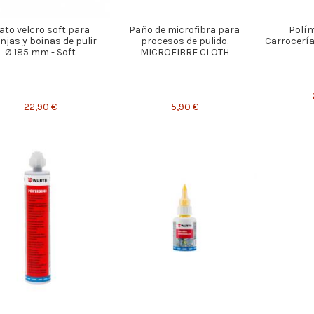
ato velcro soft para
Paño de microfibra para
Polím
jas y boinas de pulir -
procesos de pulido.
Carrocerí
Ø 185 mm - Soft
MICROFIBRE CLOTH
22,90 €
5,90 €