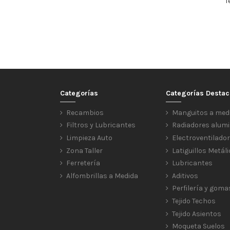
T
Categorías
Categorías Desta
Recambios
Manguitos a med
Filtros y Lubricantes
Radiadores alumi
Limpieza Auto
Electroventilado
Zona Taller
Latiguillos Metál
Ferretería
Lubricantes
Alfombrillas a Medida
Aditivos
Perfilería y goma
Tejido Techos
Tejido Asientos
Moqueta Suelos