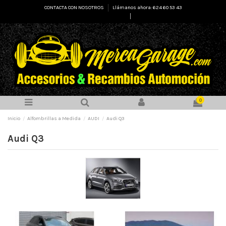
CONTACTA CON NOSOTROS
Llámanos ahora: 624 60 53 43
Select Language
▼
0
Inicio
Alfombrillas a Medida
AUDI
Audi Q3
Audi Q3