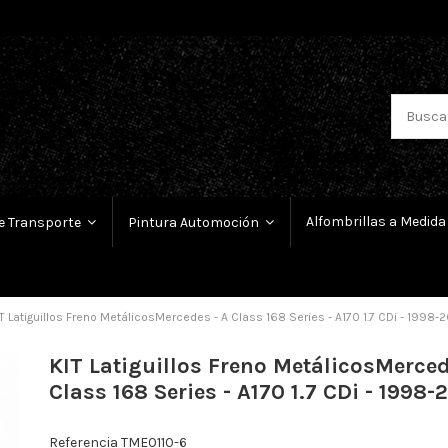
Alfombrillas a Medida
e Transporte
Pintura Automoción
T Latiguillos Freno MetálicosMercedes - A Class 168 Series - A170 1.7 CDi - 1998-
KIT Latiguillos Freno MetálicosMerced
Class 168 Series - A170 1.7 CDi - 1998
Referencia
TME0110-6