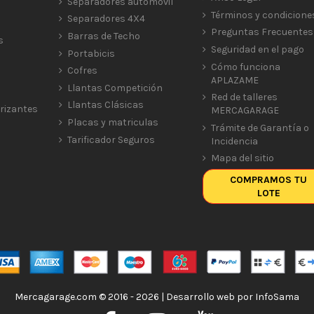
Separadores automóvil
Términos y condicione
Separadores 4X4
Preguntas Frecuentes
Barras de Techo
s
Seguridad en el pago
Portabicis
Cómo funciona
Cofres
APLAZAME
Llantas Competición
Red de talleres
Llantas Clásicas
rizantes
MERCAGARAGE
Placas y matriculas
Trámite de Garantía o
Tarificador Seguros
Incidencia
Mapa del sitio
COMPRAMOS TU
LOTE
Mercagarage.com © 2016 - 2026 | Desarrollo web por
InfoSama