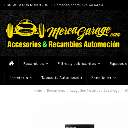
CONTACTA CON NOSOTROS
Llámanos ahora: 624 60 53 43
Recambios
Filtros y Lubricantes
Equipos d
Tapicería Automoción
Ferretería
Zona Taller
Inicio
Recambios
Latiguillos Metálicos Goodridge
KI