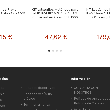
illos Freno
KIT Latiguillos Metálicos para
KIT Latiguillos
Stilo - 2.4 - 2001
ALFA ROMEO 145 Versión 2.0
BMW Serie 5 E3
-
Cloverleaf en Años 1998-1999
2.2 Touring 
,45 €
147,62 €
179,
cadas
Información
ida
Escapes deportivos
CONTACTA CON
NOSOTROS
nio
Escapes vehículo
clásico
Política de privacidad 
res
Política de Cookies
Tornillería llanta
icos
Aviso Legal