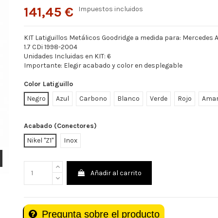
141,45 €
Impuestos incluidos
KIT Latiguillos Metálicos Goodridge a medida para: Mercedes A
1.7 CDi 1998-2004
Unidades Incluidas en KIT: 6
Importante: Elegir acabado y color en desplegable
Color Latiguillo
Negro
Azul
Carbono
Blanco
Verde
Rojo
Amar
Acabado (Conectores)
Nikel "Z1"
Inox
Añadir al carrito
Pregunta sobre el producto