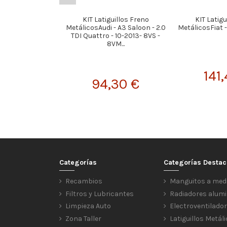
KIT Latiguillos Freno
KIT Latigu
MetálicosAudi - A3 Saloon - 2.0
MetálicosFiat - 
TDI Quattro - 10-2013- 8VS -
8VM...
141
94,30 €
Categorías
Categorías Desta
Recambios
Manguitos a med
Filtros y Lubricantes
Radiadores alumi
Limpieza Auto
Electroventilado
Zona Taller
Latiguillos Metál