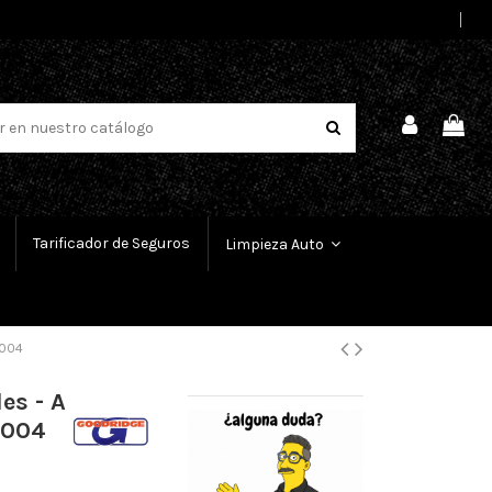
Select Language
▼
Tarificador de Seguros
Limpieza Auto
2004
es - A
-2004