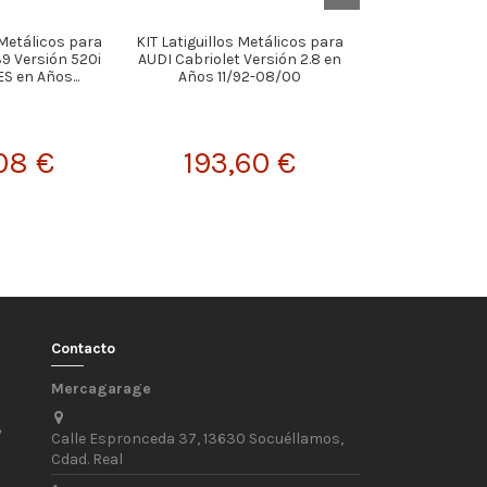
 Metálicos para
KIT Latiguillos Metálicos para
KIT Latiguillos
9 Versión 520i
AUDI Cabriolet Versión 2.8 en
VOLKSWAGEN
ES en Años...
Años 11/92-08/00
(362/365) Ver
4moti
08 €
193,60 €
147,
Contacto
Mercagarage
/
Calle Espronceda 37, 13630 Socuéllamos,
Cdad. Real