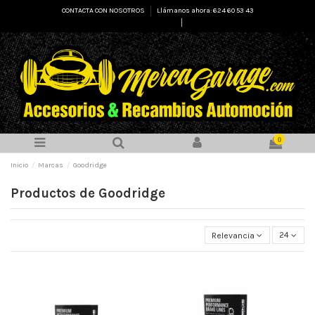
CONTACTA CON NOSOTROS
Llámanos ahora: 624 60 53 43
Select Language
▼
0
Inicio
Marcas
Goodridge
Productos de Goodridge
Relevancia
24