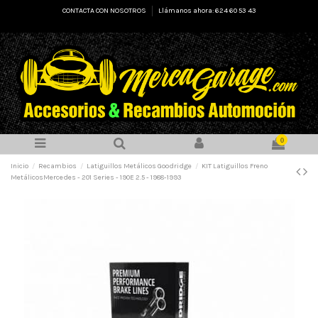
CONTACTA CON NOSOTROS
Llámanos ahora: 624 60 53 43
0
Inicio
Recambios
Latiguillos Metálicos Goodridge
KIT Latiguillos Freno
MetálicosMercedes - 201 Series - 190E 2.5 - 1988-1993