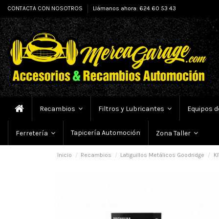
CONTACTA CON NOSOTROS
Llámanos ahora: 624 60 53 43
Recambios
Filtros y Lubricantes
Equipos d
Tapicería Automoción
Ferretería
Zona Taller
Inicio
Recambios
Latiguillos Metálicos Goodridge
KI