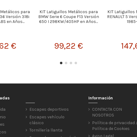
s Metálicos para
KIT Latiguillos Metálicos para
KIT Latiguillos
36 Versión 318i
BMW Serie 6 Coupe F13 Versión
RENAULT 5 Vers
ABS en Años...
650 I 298KW/405HP en Años...
1985
,62 €
99,22 €
147,
cadas
Información
ida
Escapes deportivos
CONTACTA CON
NOSOTROS
nio
Escapes vehículo
clásico
Política de privacidad 
res
Política de Cookies
Tornillería llanta
icos
Aviso Legal