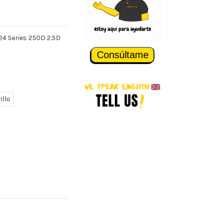
24 Series 250D 2.5D
Consúltame
illo