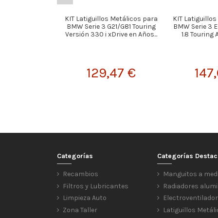
KIT Latiguillos Metálicos para
KIT Latiguillo
BMW Serie 3 G21/G81 Touring
BMW Serie 3 E
Versión 330 i xDrive en Años...
1.8 Touring 
129,47 €
147
Categorías
Categorías Desta
Recambios
Manguitos a med
Filtros y Lubricantes
Radiadores alumi
Limpieza Auto
Electroventilado
Zona Taller
Latiguillos Metál