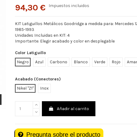
94,30 €
Impuestos incluidos
KIT Latiguillos Metálicos Goodridge a medida para: Mercedes 1
1985-1993
Unidades Incluidas en KIT: 4
Importante: Elegir acabado y color en desplegable
Color Latiguillo
Negro
Azul
Carbono
Blanco
Verde
Rojo
Amar
Acabado (Conectores)
Nikel "Z1"
Inox
Añadir al carrito
Pregunta sobre el producto