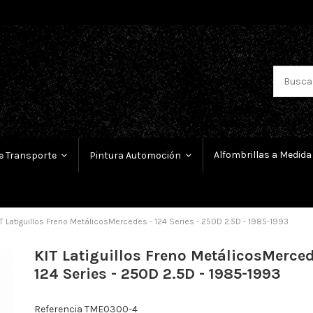
Alfombrillas a Medida
e Transporte
Pintura Automoción
T Latiguillos Freno MetálicosMercedes - 124 Series - 250D 2.5D - 1985-1993
KIT Latiguillos Freno MetálicosMerced
124 Series - 250D 2.5D - 1985-1993
Referencia
TME0300-4