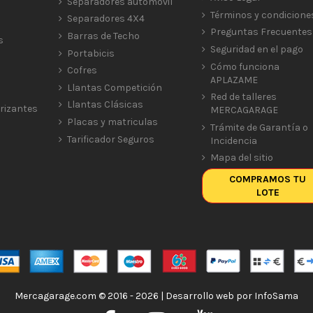
Separadores automóvil
Términos y condicione
Separadores 4X4
Preguntas Frecuentes
Barras de Techo
s
Seguridad en el pago
Portabicis
Cómo funciona
Cofres
APLAZAME
Llantas Competición
Red de talleres
Llantas Clásicas
rizantes
MERCAGARAGE
Placas y matriculas
Trámite de Garantía o
Tarificador Seguros
Incidencia
Mapa del sitio
COMPRAMOS TU
LOTE
Mercagarage.com © 2016 - 2026 | Desarrollo web por
InfoSama