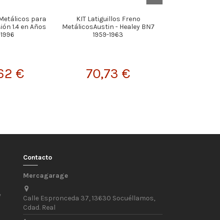
 Metálicos para
KIT Latiguillos Freno
KIT Latigui
ión 1.4 en Años
MetálicosAustin - Healey BN7
MetálicosFiat -
-1996
1959-1963
HGT - 1997-1
traser
62 €
70,73 €
94,
Contacto
Mercagarage
/
Calle Espronceda 37, 13630 Socuéllamos,
Cdad. Real