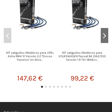
KIT Latiguillos Metálicos para OPEL
KIT Latiguillos Metálicos para
Astra MK4 'G' Versión 2.2 "Discos
VOLKSWAGEN Passat B4 (3A2/35I)
Traseros" en Años...
Versión 1.9 TDi 1896cc...
147,62 €
99,22 €