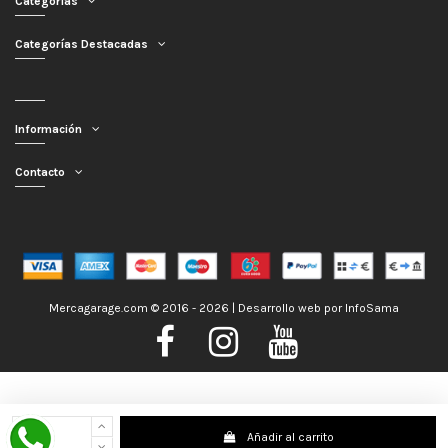
Categorías
Categorías Destacadas
Información
Contacto
Mercagarage.com © 2016 - 2026 | Desarrollo web por
InfoSama
Nos encontramos de Vacaciones, no obstante los pedidos hechos se
Añadir al carrito
despacharán con normalidad; usted puede hacer su pedido y le será enviado en