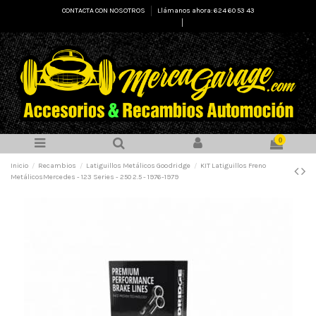
CONTACTA CON NOSOTROS
Llámanos ahora: 624 60 53 43
Select Language
▼
0
Inicio
Recambios
Latiguillos Metálicos Goodridge
KIT Latiguillos Freno
MetálicosMercedes - 123 Series - 250 2.5 - 1976-1979