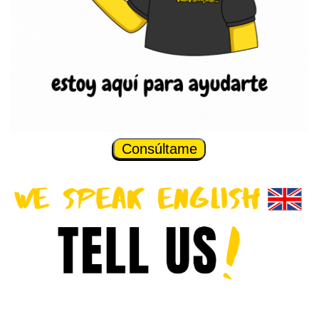
Consúltame