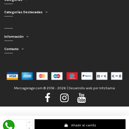
Categorías Destacadas
Información
Contacto
Mercagarage.com © 2016 - 2026 | Desarrollo web por
InfoSama
Nos encontramos de Vacaciones, no obstante los pedidos hechos se
Añadir al carrito
despacharán con normalidad; usted puede hacer su pedido y le será enviado en