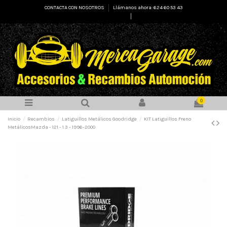
CONTACTA CON NOSOTROS
Llámanos ahora: 624 60 53 43
Select Language
▼
0
Inicio
Recambios
Latiguillos Metálicos Goodridge
KIT Latiguillos Freno
MetálicosMazda - 121 - 1.3 - 1996-2000