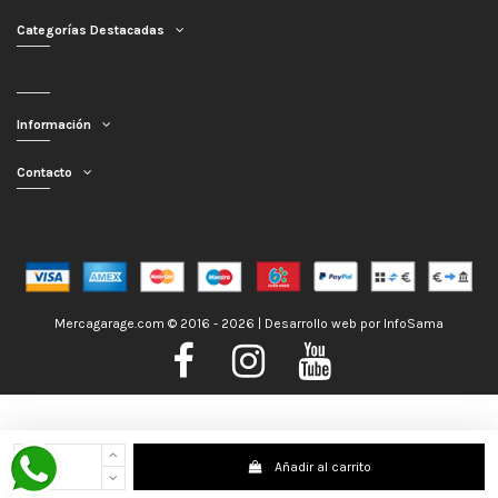
Categorías Destacadas
Información
Contacto
Mercagarage.com © 2016 - 2026 | Desarrollo web por
InfoSama
Nos encontramos de Vacaciones, no obstante los pedidos hechos se
Añadir al carrito
despacharán con normalidad; usted puede hacer su pedido y le será enviado en
la mayor brevedad posible. Saludos.