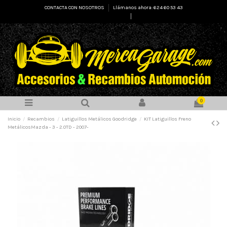
CONTACTA CON NOSOTROS
Llámanos ahora: 624 60 53 43
Select Language
▼
0
Inicio
Recambios
Latiguillos Metálicos Goodridge
KIT Latiguillos Freno
MetálicosMazda - 3 - 2.0TD - 2007-