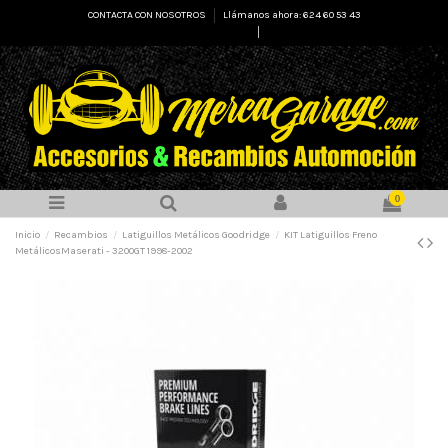
CONTACTA CON NOSOTROS
Llámanos ahora: 624 60 53 43
Select Language
▼
0
Inicio
Recambios
Latiguillos Metálicos Goodridge
KIT Latiguillos Freno
MetálicosMaserati - 3200GT 1998-2002