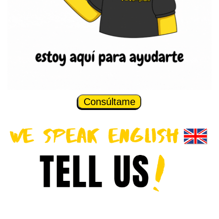
Consúltame