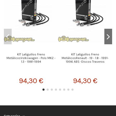
KIT Latiguillos Freno
KIT Latiguillos Freno
MetálicosVolkswagen - Polo MK2 -
MetálicosRenault - 19 - 1.8 - 1991-
1.3 - 1981-1994
1996 ABS -Discos Traseros
94,30 €
94,30 €