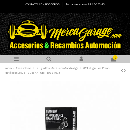
CONTACTA CON NOSOTROS
Llámanos ahora: 624 60 53 43
Select Language
▼
0
Inicio
Recambios
Latiguillos Metálicos Goodridge
KIT Latiguillos Freno
MetálicosLotus - Super 7 - Sill - 1969-1974