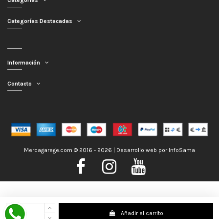
Categorías
Categorías Destacadas
Información
Contacto
Mercagarage.com © 2016 - 2026 | Desarrollo web por
InfoSama
Nos encontramos de Vacaciones, no obstante los pedidos hechos se
Añadir al carrito
despacharán con normalidad; usted puede hacer su pedido y le será enviado en