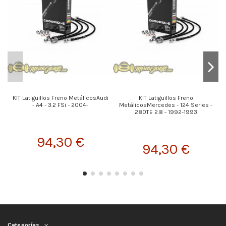
KIT Latiguillos Freno MetálicosAudi
KIT Latiguillos Freno
- A4 - 3.2 FSi - 2004-
MetálicosMercedes - 124 Series -
M
280TE 2.8 - 1992-1993
94,30 €
94,30 €
Categorías