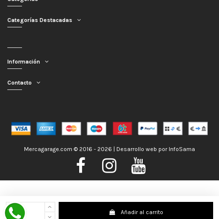
Categorías Destacadas
Información
Contacto
Mercagarage.com © 2016 - 2026 | Desarrollo web por
InfoSama
Nos encontramos de Vacaciones, no obstante los pedidos hechos se
Añadir al carrito
despacharán con normalidad; usted puede hacer su pedido y le será enviado en