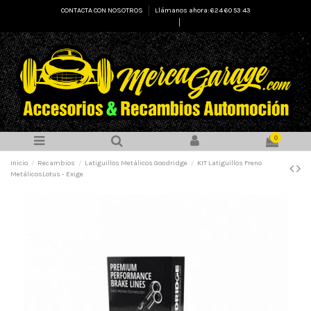
CONTACTA CON NOSOTROS
Llámanos ahora: 624 60 53 43
Select Language
▼
0
Inicio
Recambios
Latiguillos Metálicos Goodridge
KIT Latiguillos Freno
MetálicosLotus - Exige