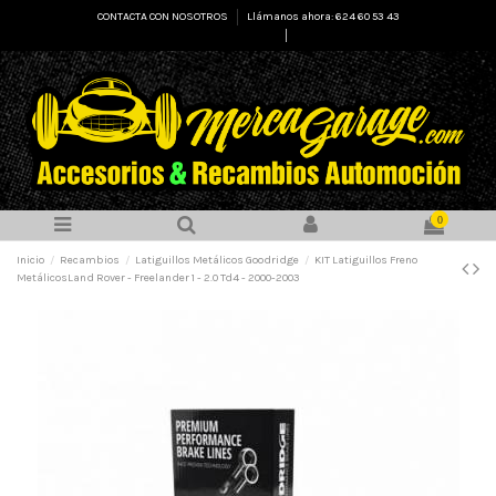
CONTACTA CON NOSOTROS
Llámanos ahora: 624 60 53 43
Select Language
▼
0
Inicio
Recambios
Latiguillos Metálicos Goodridge
KIT Latiguillos Freno
MetálicosLand Rover - Freelander 1 - 2.0 Td4 - 2000-2003