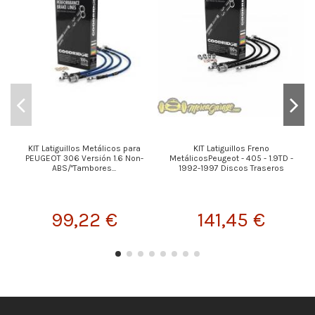
KIT Latiguillos Metálicos para
KIT Latiguillos Freno
PEUGEOT 306 Versión 1.6 Non-
MetálicosPeugeot - 405 - 1.9TD -
ABS/"Tambores...
1992-1997 Discos Traseros
99,22 €
141,45 €