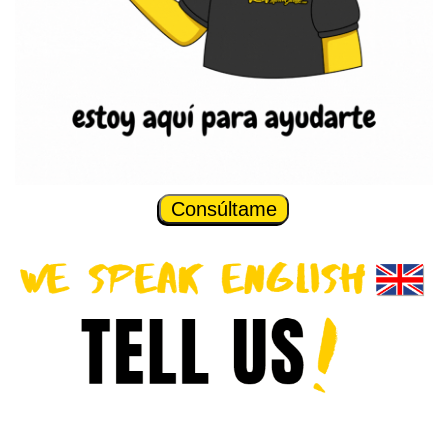
Consúltame