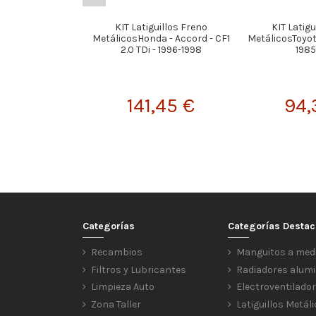
KIT Latiguillos Freno
KIT Latigu
MetálicosHonda - Accord - CF1
MetálicosToyot
2.0 TDi - 1996-1998
1985
141,45 €
94,
Categorías
Categorías Desta
Recambios
Manguitos a med
Filtros y Lubricantes
Radiadores alumi
Limpieza Auto
Electroventilado
Zona Taller
Latiguillos Metál