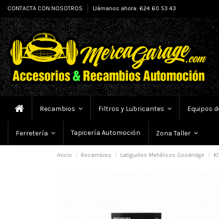
CONTACTA CON NOSOTROS
Llámanos ahora: 624 60 53 43
Recambios
Filtros y Lubricantes
Equipos d
Tapicería Automoción
Ferretería
Zona Taller
Inicio
Recambios
Latiguillos Metálicos Goodridge
KI