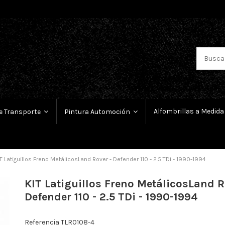
Alfombrillas a Medida
e Transporte
Pintura Automoción
T Latiguillos Freno MetálicosLand Rover - Defender 110 - 2.5 TDi - 1990-1994
KIT Latiguillos Freno MetálicosLand R
Defender 110 - 2.5 TDi - 1990-1994
Referencia
TLR0108-4