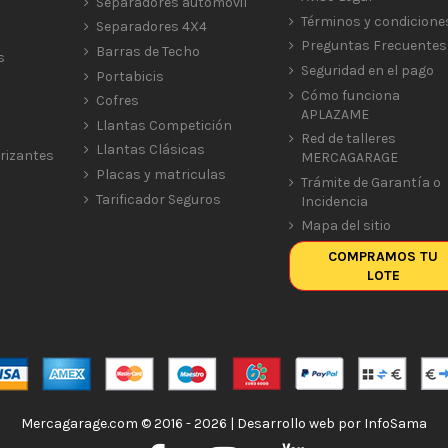
Separadores automóvil
Términos y condicione
Separadores 4X4
Preguntas Frecuentes
Barras de Techo
s
Seguridad en el pago
Portabicis
Cómo funciona
Cofres
APLAZAME
Llantas Competición
Red de talleres
Llantas Clásicas
rizantes
MERCAGARAGE
Placas y matriculas
Trámite de Garantía o
Tarificador Seguros
Incidencia
Mapa del sitio
COMPRAMOS TU
LOTE
Mercagarage.com © 2016 - 2026 | Desarrollo web por
InfoSama