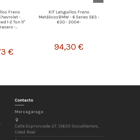
illos Freno
KIT Latiguillos Freno
KIT Latigui
hevrolet -
MetálicosBMW - 6 Series E63 -
MetálicosHonda 
d 1-2 Ton 11"
630 - 2004-
- EE 1.4 GL 
asero -...
Tambor
94,30 €
73 €
94,
Contacto
Mercagarage
/
Calle Espronceda 37, 13630 Socuéllamos,
Cdad. Real