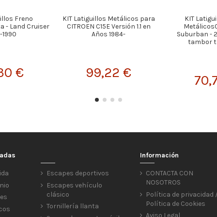
illos Freno
KIT Latiguillos Metálicos para
KIT Latigu
a - Land Cruiser
CITROEN C15E Versión 1.1 en
MetálicosC
-1990
Años 1984-
Suburban - 2w
tambor tr
30 €
99,22 €
70,
cadas
Información
ida
Escapes deportivos
CONTACTA CON
NOSOTROS
nio
Escapes vehículo
clásico
Política de privacidad 
res
Política de Cookies
Tornillería llanta
icos
Aviso Legal