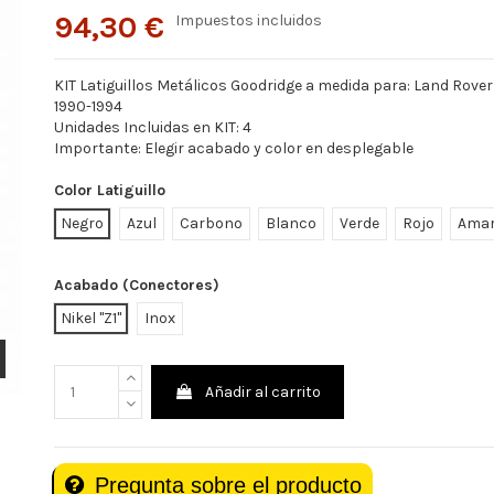
94,30 €
Impuestos incluidos
KIT Latiguillos Metálicos Goodridge a medida para: Land Rover 
1990-1994
Unidades Incluidas en KIT: 4
Importante: Elegir acabado y color en desplegable
Color Latiguillo
Negro
Azul
Carbono
Blanco
Verde
Rojo
Amar
Acabado (Conectores)
Nikel "Z1"
Inox
Añadir al carrito
Pregunta sobre el producto