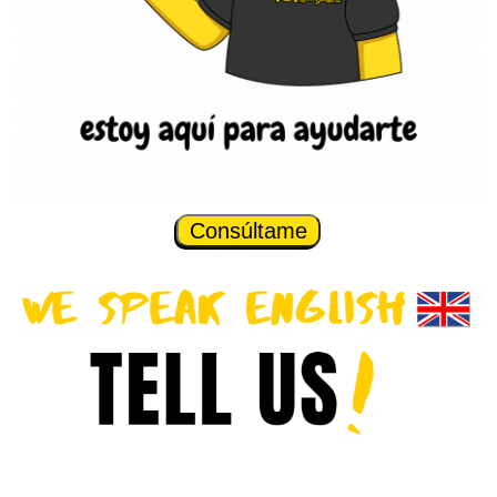
Consúltame