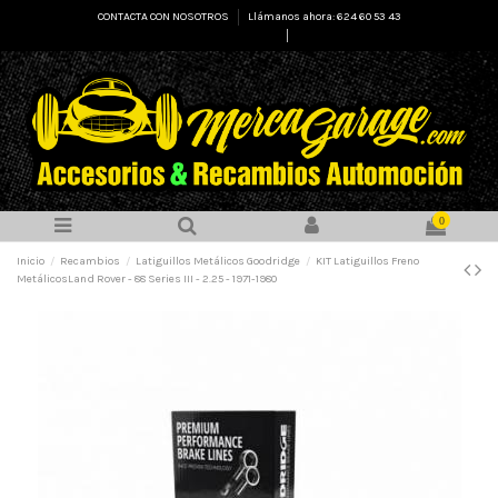
CONTACTA CON NOSOTROS
Llámanos ahora: 624 60 53 43
Select Language
▼
0
Inicio
Recambios
Latiguillos Metálicos Goodridge
KIT Latiguillos Freno
MetálicosLand Rover - 88 Series III - 2.25 - 1971-1980