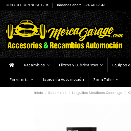
CONTACTA CON NOSOTROS
Llámanos ahora: 624 60 53 43
Recambios
Filtros y Lubricantes
Equipos d
Tapicería Automoción
Ferretería
Zona Taller
Inicio
Recambios
Latiguillos Metálicos Goodridge
KI