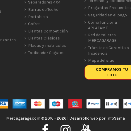
Términos y condicione
Separadores 4X4
Preguntas Frecuentes
Barras de Techo
s
Seguridad en el pago
Portabicis
Cómo funciona
Cofres
APLAZAME
Llantas Competición
Red de talleres
Llantas Clásicas
rizantes
MERCAGARAGE
Placas y matriculas
Trámite de Garantía o
Tarificador Seguros
Incidencia
Mapa del sitio
COMPRAMOS TU
LOTE
Mercagarage.com © 2016 - 2026 | Desarrollo web por
InfoSama