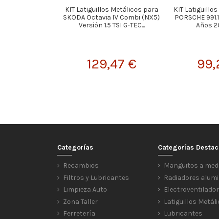
KIT Latiguillos Metálicos para
KIT Latiguillo
SKODA Octavia IV Combi (NX5)
PORSCHE 991.1
Versión 1.5 TSI G-TEC...
Años 2
129,47 €
99,
Categorías
Categorías Desta
Recambios
Manguitos a med
Filtros y Lubricantes
Radiadores alumi
Limpieza Auto
Electroventilado
Zona Taller
Latiguillos Metál
Ferretería
Lubricantes