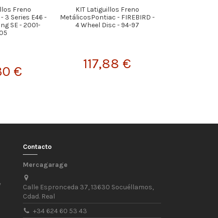
illos Freno
KIT Latiguillos Freno
KIT Latiguillos
 3 Series E46 -
MetálicosPontiac - FIREBIRD -
PEUGEOT 306 Ve
ng SE - 2001-
4 Wheel Disc - 94-97
& Teves Pinz
05
117,88 €
99,
30 €
Contacto
Mercagarage
/
Calle Espronceda 37, 13630 Socuéllamos,
Cdad. Real
+34 624 60 53 43