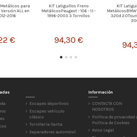
s Metálicos para
KIT Latiguillos Freno
KIT Latigu
 Versión ALL en
MetálicosPeugeot - 106 - 1.1 -
MetálicosBMW -
012-2016
1996-2003 3 Tornillos
320d 2.0Touri
20
22 €
94,30 €
94,
cadas
Información
ida
Escapes deportivos
CONTACTA CON
NOSOTROS
nio
Escapes vehículo
clásico
Política de privacidad 
res
Política de Cookies
Tornillería llanta
icos
Aviso Legal
Separadores automóvil