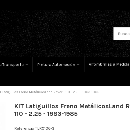
Alfombrillas a Medida
e Transporte
Pintura Automoción
T Latiguillos Freno MetálicosLand Rover - 110 - 2.25 - 1983-1985
KIT Latiguillos Freno MetálicosLand R
110 - 2.25 - 1983-1985
Referencia
TLR0106-3