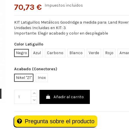
70,73 €
Impuestos incluidos
KIT Latiguillos Metálicos Goodridge a medida para: Land Rover
Unidades Incluidas en KIT: 3
Importante: Elegir acabado y color en desplegable
Color Latiguillo
Negro
Azul
Carbono
Blanco
Verde
Rojo
Amar
Acabado (Conectores)
Nikel "Z1"
Inox
Añadir al carrito
Pregunta sobre el producto