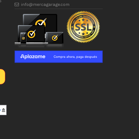
s
info@mercagarage.com