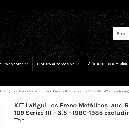
Alfombrillas a Medida
e Transporte
Pintura Automoción
T Latiguillos Freno MetálicosLand Rover - 109 Series III - 3.5 - 1980-1985 excluding
KIT Latiguillos Freno MetálicosLand R
109 Series III - 3.5 - 1980-1985 excludi
Ton