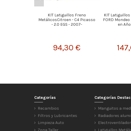
KIT Latiguillos Freno
KIT Latiguillo
MetálicosCitroen - C4 Picasso
FORD Mondeo M
- 2.0 EGS - 2007-
en Año
94,30 €
147
Categorías
Categorías Desta
Recambios
Manguitos a med
Filtros y Lubricantes
Radiadores alumi
Limpieza Auto
Electroventilado
Zona Taller
Latiguillos Metál