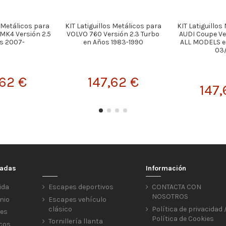
s Metálicos para
KIT Latiguillos Metálicos para
KIT Latiguillos
K4 Versión 2.5
VOLVO 760 Versión 2.3 Turbo
AUDI Coupe Ve
s 2007-
en Años 1983-1990
ALL MODELS e
03
,62 €
147,62 €
147,
cadas
Información
ida
Escapes deportivos
CONTACTA CON
NOSOTROS
nio
Escapes vehículo
clásico
Política de privacidad 
res
Política de Cookies
Tornillería llanta
icos