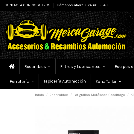
CONTACTA CON NOSOTROS
Llámanos ahora: 624 60 53 43
Recambios
Filtros y Lubricantes
Equipos d
Tapicería Automoción
Ferretería
Zona Taller
Inicio
Recambios
Latiguillos Metálicos Goodridge
KI