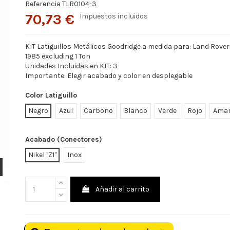
Referencia
TLR0104-3
70,73 €
Impuestos incluidos
KIT Latiguillos Metálicos Goodridge a medida para: Land Rover 1
1985 excluding 1 Ton
Unidades Incluidas en KIT: 3
Importante: Elegir acabado y color en desplegable
Color Latiguillo
Negro
Azul
Carbono
Blanco
Verde
Rojo
Amar
Acabado (Conectores)
Nikel "Z1"
Inox
Añadir al carrito