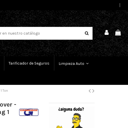
Select Language
▼
Tarificador de Seguros
Limpieza Auto
 1 Ton
over -
ng 1