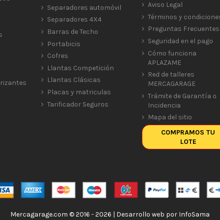
Aviso Legal
Separadores automóvil
Términos y condicione
Separadores 4X4
Preguntas Frecuentes
Barras de Techo
s
Seguridad en el pago
Portabicis
Cómo funciona
Cofres
APLAZAME
Llantas Competición
Red de talleres
Llantas Clásicas
rizantes
MERCAGARAGE
Placas y matriculas
Trámite de Garantía o
Tarificador Seguros
Incidencia
Mapa del sitio
COMPRAMOS TU
LOTE
Mercagarage.com © 2016 - 2026 | Desarrollo web por
InfoSama