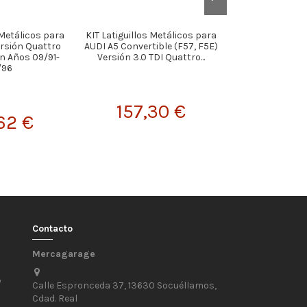
 Metálicos para
KIT Latiguillos Metálicos para
KIT Latiguillos
rsión Quattro
AUDI A5 Convertible (F57, F5E)
BMW Serie 3 G2
n Años 09/91-
Versión 3.0 TDI Quattro...
Versión 320 d Mi
/96
157,30 €
129,
62 €
Contacto
Mercagarage
/
Calle Espronceda 37, 13630 Socuéllamos,
Cdad. Real