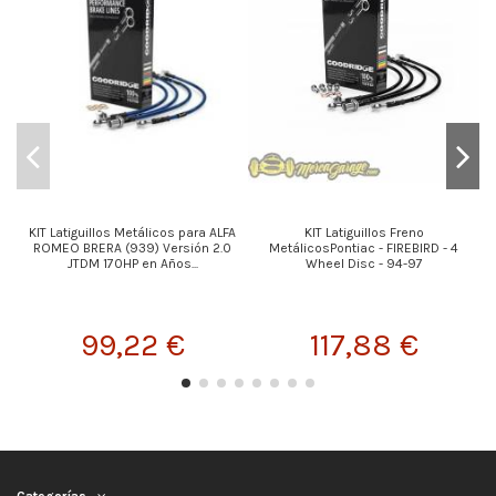
KIT Latiguillos Metálicos para ALFA
KIT Latiguillos Freno
K
ROMEO BRERA (939) Versión 2.0
MetálicosPontiac - FIREBIRD - 4
JTDM 170HP en Años...
Wheel Disc - 94-97
99,22 €
117,88 €