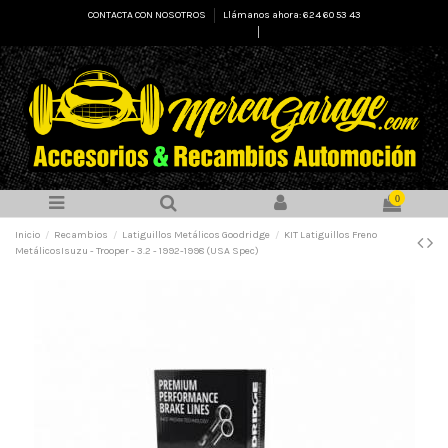
CONTACTA CON NOSOTROS
Llámanos ahora: 624 60 53 43
Select Language
▼
0
Inicio
Recambios
Latiguillos Metálicos Goodridge
KIT Latiguillos Freno
MetálicosIsuzu - Trooper - 3.2 - 1992-1998 (USA Spec)