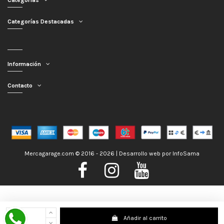
Categorías
Categorías Destacadas
Información
Contacto
Mercagarage.com © 2016 - 2026 | Desarrollo web por
InfoSama
Nos encontramos de Vacaciones, no obstante los pedidos hechos se
Añadir al carrito
despacharán con normalidad; usted puede hacer su pedido y le será enviado en