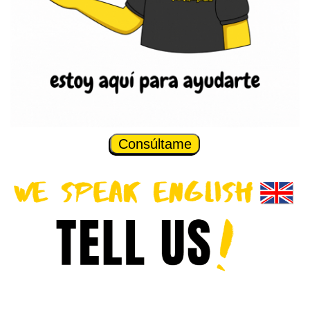
Consúltame