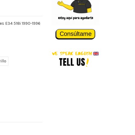
es E34 518i 1990-1996
Consúltame
illo