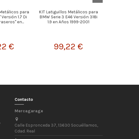
 Metálicos para
KIT Latiguillos Metálicos para
KIT Latiguillos
 Versión 1.7 Di
BMW Serie 3 E46 Versión 318i
PEUGEOT 206 Ve
aseros" en...
1.9 en Años 1999-2001
"Tambores Tras
22 €
99,22 €
99,
Contacto
Mercagarage
/
Calle Espronceda 37, 13630 Socuéllamos,
Cdad. Real