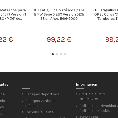
s Metálicos para
KIT Latiguillos Metálicos para
KIT Latiguillos
5,157) Versión T
BMW Serie 5 E39 Versión 523i
OPEL Corsa 'C'
0HP (16" de...
SE en Años 1996-2000
"Tambores Tr
22 €
99,22 €
99,
cadas
Información
ida
Escapes deportivos
CONTACTA CON
NOSOTROS
nio
Escapes vehículo
clásico
Política de privacidad 
res
Política de Cookies
Tornillería llanta
icos
Aviso Legal