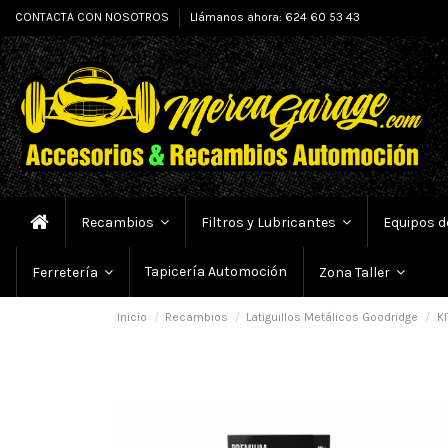
CONTACTA CON NOSOTROS
Llámanos ahora: 624 60 53 43
Recambios
Filtros y Lubricantes
Equipos d
Tapicería Automoción
Ferretería
Zona Taller
Inicio
Recambios
Latiguillos Metálicos Goodridge
KI