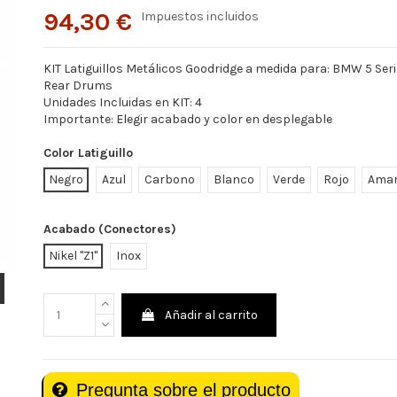
94,30 €
Impuestos incluidos
KIT Latiguillos Metálicos Goodridge a medida para: BMW 5 Seri
Rear Drums
Unidades Incluidas en KIT: 4
Importante: Elegir acabado y color en desplegable
Color Latiguillo
Negro
Azul
Carbono
Blanco
Verde
Rojo
Amar
Acabado (Conectores)
Nikel "Z1"
Inox
Añadir al carrito
Pregunta sobre el producto