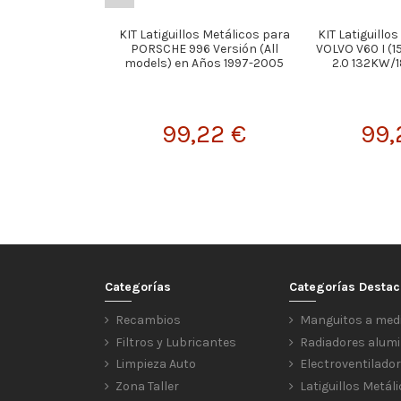
KIT Latiguillos Metálicos para
KIT Latiguillo
PORSCHE 996 Versión (All
VOLVO V60 I (15
models) en Años 1997-2005
2.0 132KW/18
99,22 €
99,
Categorías
Categorías Desta
Recambios
Manguitos a med
Filtros y Lubricantes
Radiadores alumi
Limpieza Auto
Electroventilado
Zona Taller
Latiguillos Metál