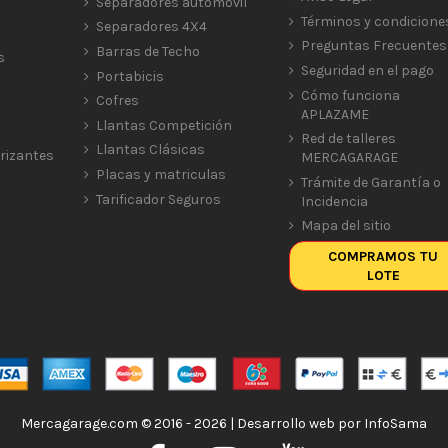
Separadores automóvil
Términos y condicione
Separadores 4X4
Preguntas Frecuentes
Barras de Techo
s
Seguridad en el pago
Portabicis
Cómo funciona
Cofres
APLAZAME
Llantas Competición
Red de talleres
Llantas Clásicas
rizantes
MERCAGARAGE
Placas y matriculas
Trámite de Garantía o
Tarificador Seguros
Incidencia
Mapa del sitio
COMPRAMOS TU
LOTE
Mercagarage.com © 2016 - 2026 | Desarrollo web por
InfoSama