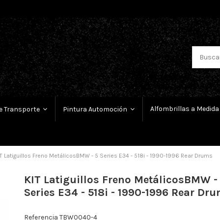
Alfombrillas a Medida
e Transporte
Pintura Automoción
T Latiguillos Freno MetálicosBMW - 5 Series E34 - 518i - 1990-1996 Rear Drums
KIT Latiguillos Freno MetálicosBMW -
Series E34 - 518i - 1990-1996 Rear Dr
Referencia
TBW0040-4