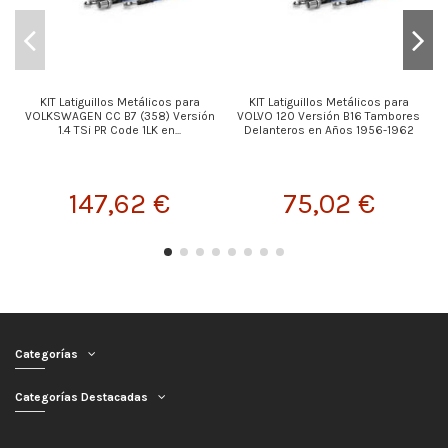
KIT Latiguillos Metálicos para
KIT Latiguillos Metálicos para
VOLKSWAGEN CC B7 (358) Versión
VOLVO 120 Versión B16 Tambores
1.4 TSi PR Code 1LK en...
Delanteros en Años 1956-1962
1
147,62 €
75,02 €
Categorías
Categorías Destacadas