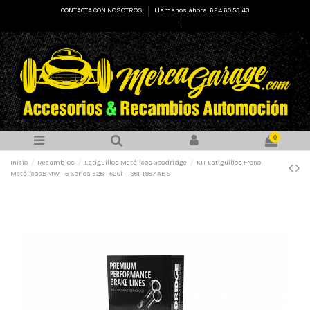
CONTACTA CON NOSOTROS
Llámanos ahora: 624 60 53 43
Select Language
▼
0
Inicio
Recambios
Latiguillos Metálicos Goodridge
KIT Latiguillos Freno
MetálicosBMW - 5 Series E28 - 520i - 1981-1987 ABS