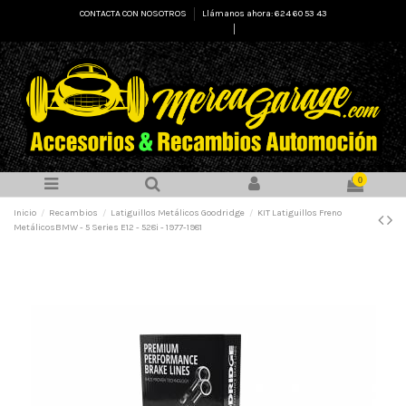
CONTACTA CON NOSOTROS
Llámanos ahora: 624 60 53 43
Select Language
▼
0
Inicio
Recambios
Latiguillos Metálicos Goodridge
KIT Latiguillos Freno
MetálicosBMW - 5 Series E12 - 528i - 1977-1981